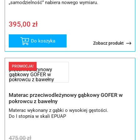
„samodzielność” nabiera nowego wymiaru.
395,00
zł
Do koszyka
Zobacz produkt
PROMOCJA!
Materac przeciwodleżynowy gąbkowy GOFER w
pokrowcu z bawełny
Materac wykonany z gąbki o wysokiej gęstości.
Do I stopnia w skali EPUAP
Pierwotna
Aktualna
475,00
zł