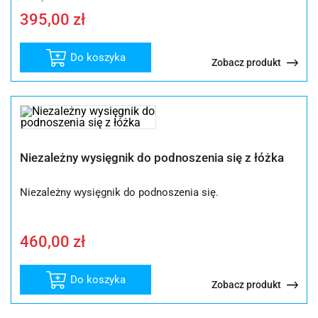
cena
cena
395,00
zł
wynosiła:
wynosi:
475,00 zł.
395,00 zł.
Do koszyka
Zobacz produkt
Niezależny wysięgnik do podnoszenia się z łóżka
Niezależny wysięgnik do podnoszenia się.
460,00
zł
Do koszyka
Zobacz produkt