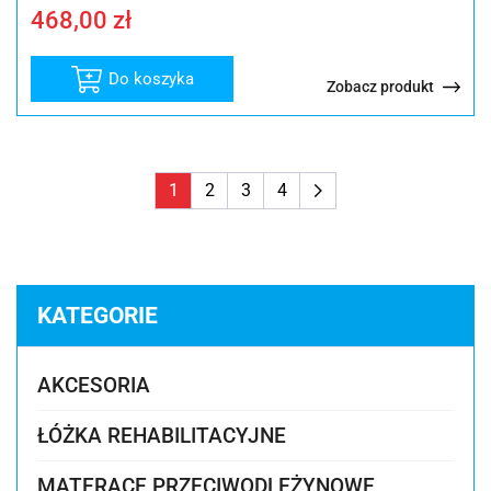
468,00
zł
Do koszyka
Zobacz produkt
1
2
3
4
KATEGORIE
AKCESORIA
ŁÓŻKA REHABILITACYJNE
MATERACE PRZECIWODLEŻYNOWE