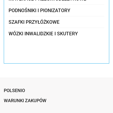
MATERACE PRZECIWODLEŻYNOWE
PODNOŚNIKI I PIONIZATORY
AKTYWNE
SZAFKI PRZYŁÓŻKOWE
MATERACE PRZECIWODLEŻYNOWE
WÓZKI INWALIDZKIE I SKUTERY
PASYWNE
POLSENIO
WARUNKI ZAKUPÓW