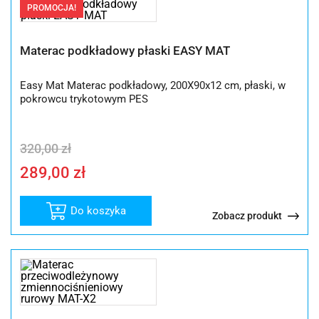
ni
PROMOCJA!
do
wy
Materac podkładowy płaski EASY MAT
Easy Mat Materac podkładowy, 200X90x12 cm, płaski, w
pokrowcu trykotowym PES
Pierwotna
Aktualna
320,00
zł
cena
cena
289,00
zł
wynosiła:
wynosi:
320,00 zł.
289,00 zł.
Do koszyka
Zobacz produkt